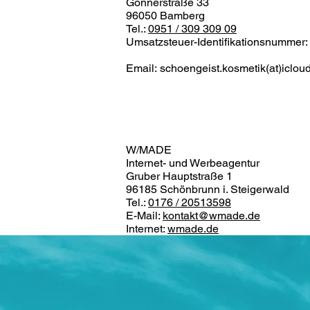
Gönnerstraße 33
96050 Bamberg
Tel.:
0951 / 309 309 09
Umsatzsteuer-Identifikationsnumme
Email:
schoengeist.kosmetik
(at)iclo
K
W/MADE
Internet- und Werbeagentur
Gruber Hauptstraße 1
96185 Schönbrunn i. Steigerwald
Tel.:
0176 / 20513598
E-Mail:
kontakt@wmade.de
Internet:
wmade.de