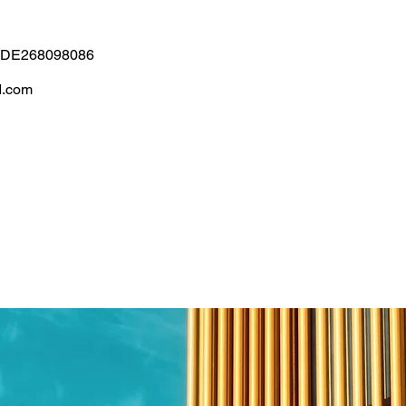
r: DE268098086
ud.com
ONZEPT / DESIGN / REALISIERU